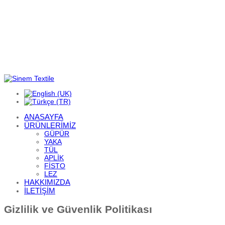
ANASAYFA
ÜRÜNLERİMİZ
GÜPÜR
YAKA
TÜL
APLİK
FİSTO
LEZ
HAKKIMIZDA
İLETİŞİM
Gizlilik ve Güvenlik Politikası