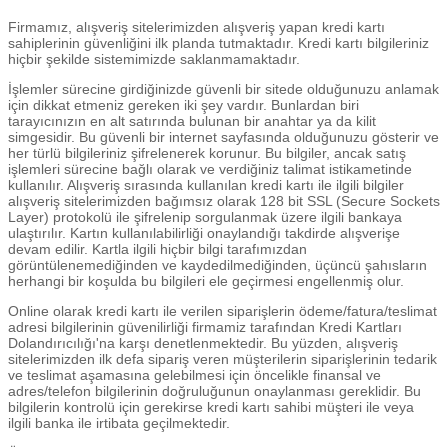
Firmamız, alışveriş sitelerimizden alışveriş yapan kredi kartı
sahiplerinin güvenliğini ilk planda tutmaktadır. Kredi kartı bilgileriniz
hiçbir şekilde sistemimizde saklanmamaktadır.
İşlemler sürecine girdiğinizde güvenli bir sitede olduğunuzu anlamak
için dikkat etmeniz gereken iki şey vardır. Bunlardan biri
tarayıcınızın en alt satırında bulunan bir anahtar ya da kilit
simgesidir. Bu güvenli bir internet sayfasında olduğunuzu gösterir ve
her türlü bilgileriniz şifrelenerek korunur. Bu bilgiler, ancak satış
işlemleri sürecine bağlı olarak ve verdiğiniz talimat istikametinde
kullanılır. Alışveriş sırasında kullanılan kredi kartı ile ilgili bilgiler
alışveriş sitelerimizden bağımsız olarak 128 bit SSL (Secure Sockets
Layer) protokolü ile şifrelenip sorgulanmak üzere ilgili bankaya
ulaştırılır. Kartın kullanılabilirliği onaylandığı takdirde alışverişe
devam edilir. Kartla ilgili hiçbir bilgi tarafımızdan
görüntülenemediğinden ve kaydedilmediğinden, üçüncü şahısların
herhangi bir koşulda bu bilgileri ele geçirmesi engellenmiş olur.
Online olarak kredi kartı ile verilen siparişlerin ödeme/fatura/teslimat
adresi bilgilerinin güvenilirliği firmamiz tarafından Kredi Kartları
Dolandırıcılığı'na karşı denetlenmektedir. Bu yüzden, alışveriş
sitelerimizden ilk defa sipariş veren müşterilerin siparişlerinin tedarik
ve teslimat aşamasına gelebilmesi için öncelikle finansal ve
adres/telefon bilgilerinin doğruluğunun onaylanması gereklidir. Bu
bilgilerin kontrolü için gerekirse kredi kartı sahibi müşteri ile veya
ilgili banka ile irtibata geçilmektedir.