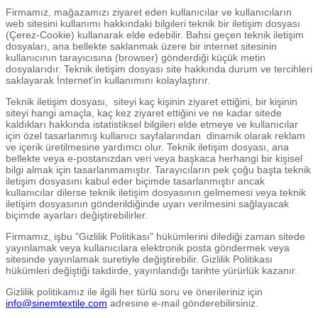
Firmamız, mağazamızı ziyaret eden kullanıcılar ve kullanıcıların
web sitesini kullanımı hakkındaki bilgileri teknik bir iletişim dosyası
(Çerez-Cookie) kullanarak elde edebilir. Bahsi geçen teknik iletişim
dosyaları, ana bellekte saklanmak üzere bir internet sitesinin
kullanıcının tarayıcısına (browser) gönderdiği küçük metin
dosyalarıdır. Teknik iletişim dosyası site hakkında durum ve tercihleri
saklayarak İnternet'in kullanımını kolaylaştırır.
Teknik iletişim dosyası, siteyi kaç kişinin ziyaret ettiğini, bir kişinin
siteyi hangi amaçla, kaç kez ziyaret ettiğini ve ne kadar sitede
kaldıkları hakkında istatistiksel bilgileri elde etmeye ve kullanıcılar
için özel tasarlanmış kullanıcı sayfalarından dinamik olarak reklam
ve içerik üretilmesine yardımcı olur. Teknik iletişim dosyası, ana
bellekte veya e-postanızdan veri veya başkaca herhangi bir kişisel
bilgi almak için tasarlanmamıştır. Tarayıcıların pek çoğu başta teknik
iletişim dosyasını kabul eder biçimde tasarlanmıştır ancak
kullanıcılar dilerse teknik iletişim dosyasının gelmemesi veya teknik
iletişim dosyasının gönderildiğinde uyarı verilmesini sağlayacak
biçimde ayarları değiştirebilirler.
Firmamız, işbu "Gizlilik Politikası" hükümlerini dilediği zaman sitede
yayınlamak veya kullanıcılara elektronik posta göndermek veya
sitesinde yayınlamak suretiyle değiştirebilir. Gizlilik Politikası
hükümleri değiştiği takdirde, yayınlandığı tarihte yürürlük kazanır.
Gizlilik politikamız ile ilgili her türlü soru ve önerileriniz için
info@sinemtextile.com
adresine e-mail gönderebilirsiniz.