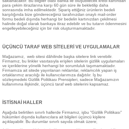
saklanacaktır. Bu bilgiler olası banka ile oluşubilecek kredi kartından
para çekim itirazlarına karşı 60 gün süre ile bekletilip daha
sonrasında imha edilmektedir. Sipariş ettiğiniz ürünlerin bedeli
karşılığında bize göndereceğiniz tarafınızdan onaylı mail-order
formu bedeli dışında herhangi bir bedelin kartınızdan çekilmesi
halinde doğal olarak bankaya itiraz edebilir ve bu tutarın ödenmesini
engelleyebileceğiniz için bir risk oluşturmamaktadır.
ÜÇÜNCÜ TARAF WEB SİTELERİ VE UYGULAMALAR
Mağazamız, web sitesi dâhilinde başka sitelere link verebilir.
Firmamız, bu linkler vasıtasıyla erişilen sitelerin gizlilik uygulamaları
ve içeriklerine yönelik herhangi bir sorumluluk taşımamaktadır.
Firmamıza ait sitede yayınlanan reklamlar, reklamcılık yapan iş
ortaklarımız aracılığı ile kullanıcılarımıza dağıtılır. İş bu
sözleşmedeki Gizlilik Politikası Prensipleri, sadece Mağazamızın
kullanımına ilişkindir, üçüncü taraf web sitelerini kapsamaz.
İSTİSNAİ HALLER
Aşağıda belirtilen sınırlı hallerde Firmamız, işbu "Gizlilik Politikası"
hükümleri dışında kullanıcılara ait bilgileri üçüncü kişilere
açıklayabilir. Bu durumlar sınırlı sayıda olmak üzere;