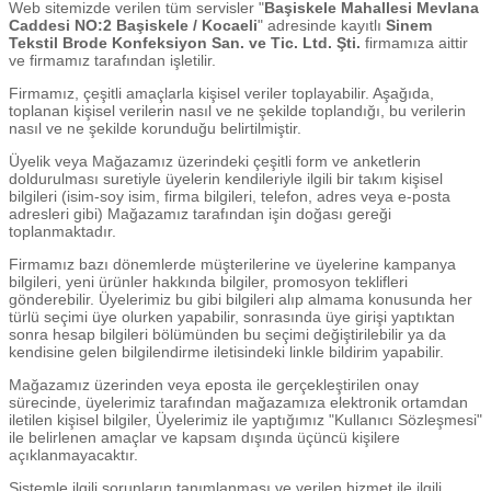
Web sitemizde verilen tüm servisler "
Başiskele Mahallesi Mevlana
Caddesi NO:2 Başiskele / Kocaeli
" adresinde kayıtlı
Sinem
Tekstil Brode Konfeksiyon San. ve Tic. Ltd. Şti.
firmamıza aittir
ve firmamız tarafından işletilir.
Firmamız, çeşitli amaçlarla kişisel veriler toplayabilir. Aşağıda,
toplanan kişisel verilerin nasıl ve ne şekilde toplandığı, bu verilerin
nasıl ve ne şekilde korunduğu belirtilmiştir.
Üyelik veya Mağazamız üzerindeki çeşitli form ve anketlerin
doldurulması suretiyle üyelerin kendileriyle ilgili bir takım kişisel
bilgileri (isim-soy isim, firma bilgileri, telefon, adres veya e-posta
adresleri gibi) Mağazamız tarafından işin doğası gereği
toplanmaktadır.
Firmamız bazı dönemlerde müşterilerine ve üyelerine kampanya
bilgileri, yeni ürünler hakkında bilgiler, promosyon teklifleri
gönderebilir. Üyelerimiz bu gibi bilgileri alıp almama konusunda her
türlü seçimi üye olurken yapabilir, sonrasında üye girişi yaptıktan
sonra hesap bilgileri bölümünden bu seçimi değiştirilebilir ya da
kendisine gelen bilgilendirme iletisindeki linkle bildirim yapabilir.
Mağazamız üzerinden veya eposta ile gerçekleştirilen onay
sürecinde, üyelerimiz tarafından mağazamıza elektronik ortamdan
iletilen kişisel bilgiler, Üyelerimiz ile yaptığımız "Kullanıcı Sözleşmesi"
ile belirlenen amaçlar ve kapsam dışında üçüncü kişilere
açıklanmayacaktır.
Sistemle ilgili sorunların tanımlanması ve verilen hizmet ile ilgili