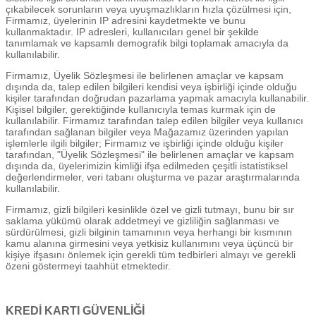
çıkabilecek sorunların veya uyuşmazlıkların hızla çözülmesi için,
Firmamız, üyelerinin IP adresini kaydetmekte ve bunu
kullanmaktadır. IP adresleri, kullanıcıları genel bir şekilde
tanımlamak ve kapsamlı demografik bilgi toplamak amacıyla da
kullanılabilir.
Firmamız, Üyelik Sözleşmesi ile belirlenen amaçlar ve kapsam
dışında da, talep edilen bilgileri kendisi veya işbirliği içinde olduğu
kişiler tarafından doğrudan pazarlama yapmak amacıyla kullanabilir.
Kişisel bilgiler, gerektiğinde kullanıcıyla temas kurmak için de
kullanılabilir. Firmamız tarafından talep edilen bilgiler veya kullanıcı
tarafından sağlanan bilgiler veya Mağazamız üzerinden yapılan
işlemlerle ilgili bilgiler; Firmamız ve işbirliği içinde olduğu kişiler
tarafından, "Üyelik Sözleşmesi" ile belirlenen amaçlar ve kapsam
dışında da, üyelerimizin kimliği ifşa edilmeden çeşitli istatistiksel
değerlendirmeler, veri tabanı oluşturma ve pazar araştırmalarında
kullanılabilir.
Firmamız, gizli bilgileri kesinlikle özel ve gizli tutmayı, bunu bir sır
saklama yükümü olarak addetmeyi ve gizliliğin sağlanması ve
sürdürülmesi, gizli bilginin tamamının veya herhangi bir kısmının
kamu alanına girmesini veya yetkisiz kullanımını veya üçüncü bir
kişiye ifşasını önlemek için gerekli tüm tedbirleri almayı ve gerekli
özeni göstermeyi taahhüt etmektedir.
KREDİ KARTI GÜVENLİĞİ