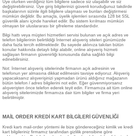
Üye olurken verdiğiniz tüm bilgilere sadece siz ulaşabilir ve siz
değiştirebilirsiniz. Üye giriş bilgilerinizi güvenli koruduğunuz takdirde
başkalarının sizinle ilgili bilgilere ulaşması ve bunları değiştirmesi
mümkün değildir. Bu amaçla, üyelik işlemleri sırasında 128 bit SSL
güvenlik alanı içinde hareket edilir. Bu sistem kırılması mümkün
olmayan bir uluslararası bir şifreleme standardıdır.
Bilgi hattı veya müşteri hizmetleri servisi bulunan ve açık adres ve
telefon bilgilerinin belirtildiği İnternet alışveriş siteleri günümüzde
daha fazla tercih edilmektedir. Bu sayede aklınıza takılan bütün
konular hakkında detaylı bilgi alabilir, online alışveriş hizmeti
sağlayan firmanın güvenirliği konusunda daha sağlıklı bilgi
edinebilirsiniz.
Not: İnternet alışveriş sitelerinde firmanın açık adresinin ve
telefonun yer almasına dikkat edilmesini tavsiye ediyoruz. Alışveriş
yapacaksanız alışverişinizi yapmadan ürünü aldığınız mağazanın
bütün telefon / adres bilgilerini not edin. Eğer güvenmiyorsanız
alışverişten önce telefon ederek teyit edin. Firmamıza ait tüm online
alışveriş sitelerimizde firmamıza dair tüm bilgiler ve firma yeri
belirtilmiştir.
MAİL ORDER KREDİ KART BİLGİLERİ GÜVENLİĞİ
Kredi kartı mail-order yöntemi ile bize göndereceğiniz kimlik ve kredi
kart bilgileriniz firmamız tarafından gizlilik prensibine göre