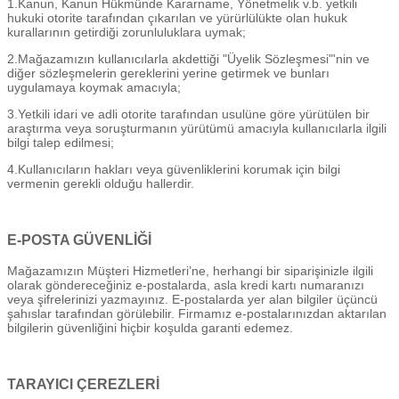
1.Kanun, Kanun Hükmünde Kararname, Yönetmelik v.b. yetkili
hukuki otorite tarafından çıkarılan ve yürürlülükte olan hukuk
kurallarının getirdiği zorunluluklara uymak;
2.Mağazamızın kullanıcılarla akdettiği "Üyelik Sözleşmesi"'nin ve
diğer sözleşmelerin gereklerini yerine getirmek ve bunları
uygulamaya koymak amacıyla;
3.Yetkili idari ve adli otorite tarafından usulüne göre yürütülen bir
araştırma veya soruşturmanın yürütümü amacıyla kullanıcılarla ilgili
bilgi talep edilmesi;
4.Kullanıcıların hakları veya güvenliklerini korumak için bilgi
vermenin gerekli olduğu hallerdir.
E-POSTA GÜVENLİĞİ
Mağazamızın Müşteri Hizmetleri’ne, herhangi bir siparişinizle ilgili
olarak göndereceğiniz e-postalarda, asla kredi kartı numaranızı
veya şifrelerinizi yazmayınız. E-postalarda yer alan bilgiler üçüncü
şahıslar tarafından görülebilir. Firmamız e-postalarınızdan aktarılan
bilgilerin güvenliğini hiçbir koşulda garanti edemez.
TARAYICI ÇEREZLERİ